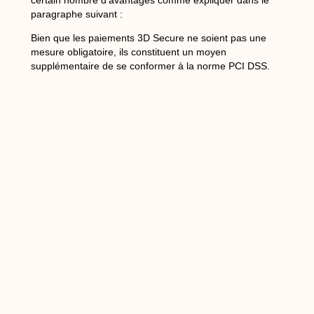
paragraphe suivant :
Bien que les paiements 3D Secure ne soient pas une
mesure obligatoire, ils constituent un moyen
supplémentaire de se conformer à la norme PCI DSS.
Cette norme impose aux sites web effectuant des
transactions sur Internet de protéger l’information bancaire
de leurs clients.
Cela empêche les fraudeurs de réaliser des transactions et
réduit la fraude par carte de crédit non réclamée.
Le système de paiement 3D Secure est personnalisable.
Cela signifie qu’il ne peut être activé qu’en fonction de
critères spécifiques (par exemple, la taille du panier, la
nature des biens achetés, etc.)
Assurer une sécurité visible pour les informations relatives
aux comptes bancaire est un facteur important de la
confiance de vos clients dans le commerce électronique.
Plus d’articles sur ce thème :
Comment optimiser l’utilisation du crédit