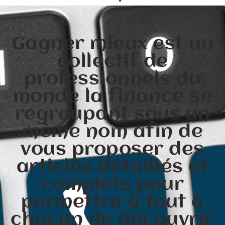
Gagner mieux est un
collectif de
professionnels du
monde la finance se
regroupant sous un
même nom afin de
vous proposer des
articles détaillés et
complets pour
permettre à tout à
chacun de découvrir